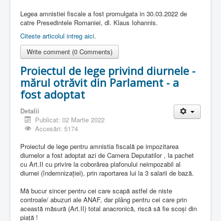
Legea amnistiei fiscale a fost promulgata in 30.03.2022 de
catre Presedintele Romaniei, dl. Klaus Iohannis.
Citeste articolul intreg aici.
Write comment (0 Comments)
Proiectul de lege privind diurnele -
mărul otrăvit din Parlament - a
fost adoptat
Detalii
Publicat: 02 Martie 2022
Accesări: 5174
Proiectul de lege pentru amnistia fiscală pe impozitarea
diurnelor a fost adoptat azi de Camera Deputatilor , la pachet
cu Art.II cu privire la coborârea plafonului neimpozabil al
diurnei (îndemnizației), prin raportarea lui la 3 salarii de bază.
Mă bucur sincer pentru cei care scapă astfel de niste
controale/ abuzuri ale ANAF, dar plâng pentru cei care prin
această măsură (Art.II) total anacronică, riscă să fie scoși din
piață !