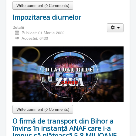
Write comment (0 Comments)
Impozitarea diurnelor
Detalii
Publicat: 01 Martie 2022
Accesări: 6430
Write comment (0 Comments)
O firmă de transport din Bihor a
învins în instanță ANAF care i-a
impus să plătească 5,8 MILIOANE