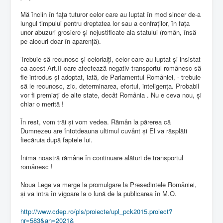
Mă înclin în fața tuturor celor care au luptat în mod sincer de-a
lungul timpului pentru dreptatea lor sau a confraților, în fața
unor abuzuri grosiere și nejustificate ala statului (român, însă
pe alocuri doar în aparență).
Trebuie să recunosc și celorlalți, celor care au luptat și insistat
ca acest Art.II care afectează negativ transportul românesc să
fie introdus și adoptat, iată, de Parlamentul României, - trebuie
să le recunosc, zic, determinarea, efortul, inteligența. Probabil
vor fi premiați de alte state, decât România . Nu e ceva nou, și
chiar o merită !
În rest, vom trăi și vom vedea. Rămân la părerea că
Dumnezeu are întotdeauna ultimul cuvânt și El va răsplăti
fiecăruia după faptele lui.
Inima noastră rămâne în continuare alături de transportul
românesc !
Noua Lege va merge la promulgare la Presedintele României,
și va intra în vigoare la o lună de la publicarea în M.O.
http://www.cdep.ro/pls/proiecte/upl_pck2015.proiect?
nr=583&an=2021&