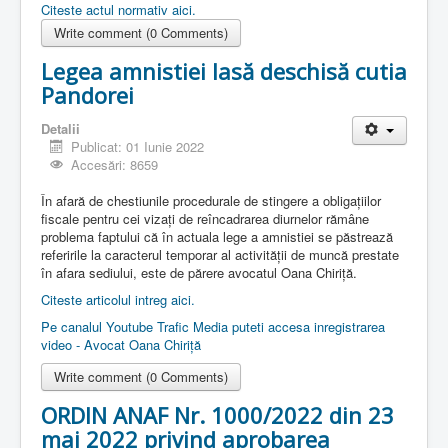
Citeste actul normativ aici.
Write comment (0 Comments)
Legea amnistiei lasă deschisă cutia
Pandorei
Detalii
Publicat: 01 Iunie 2022
Accesări: 8659
În afară de chestiunile procedurale de stingere a obligaţiilor
fiscale pentru cei vizaţi de reîncadrarea diurnelor rămâne
problema faptului că în actuala lege a amnistiei se păstrează
referirile la caracterul temporar al activităţii de muncă prestate
în afara sediului, este de părere avocatul Oana Chiriţă.
Citeste articolul intreg aici.
Pe canalul Youtube Trafic Media puteti accesa inregistrarea
video - Avocat Oana Chiriță
Write comment (0 Comments)
ORDIN ANAF Nr. 1000/2022 din 23
mai 2022 privind aprobarea