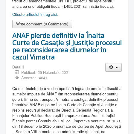
trecut cu amendamentele UNTRR, proiectul de lege pentru
anularea unor obligatii fiscal - L455/2021 (amnistia fiscala).
Citeste articolul intreg aici.
Write comment (0 Comments)
ANAF pierde definitiv la Înalta
Curte de Casație și Justiție procesul
pe reconsiderarea diurnelor în
cazul Vimatra
Detalii
Publicat: 25 Noiembrie 2021
Accesări: 4641
Cu o zi înainte de a vedea aprobată legea de amnistie fiscală a
sumelor impuse de ANAF din reconsiderarea diurnelor pentru
șoferi, firma de transport Vimatra a câștigat definitiv procesul
împotriva ANAF după ce Înalta Curte de Casație și Justiție a
respins recursul declarat de Direcţia Generală Regională a
Finanţelor Publice Bucureşti în reprezentarea Administraţiei
Fiscale pentru Contribuabili Mijlocii împotriva sentinţei nr. 1371
din 18 decembrie 2020 pronunţate de Curtea de Apel Bucureşti
– Secţia a VIII-a contencios administrativ şi fiscal, ca